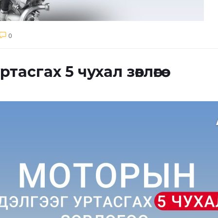
0
сгах 5 чухал зөвлөгөө