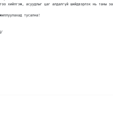
гоо хийлгэж, асуудлыг цаг алдалгүй шийдвэрлэх нь таны за
жиллуулахад тусална! 
Д/