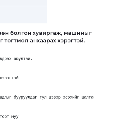
лгөөн болгон хувиргаж, машиныг
 тогтмол анхаарах хэрэгтэй.
вдрэх аюултай.
хэрэгтэй
адлыг бууруулдаг тул цэвэр эсэхийг шалгаарай
торт муу