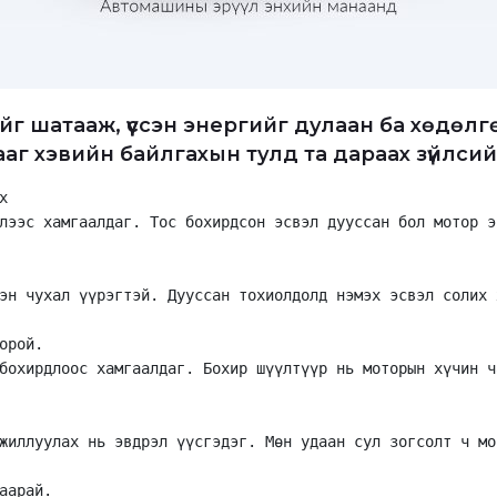
ийг шатааж, үүссэн энергийг дулаан ба хөдө
г хэвийн байлгахын тулд та дараах зүйлсийг
х
лээс хамгаалдаг. Тос бохирдсон эсвэл дууссан бол мотор э
эн чухал үүрэгтэй. Дууссан тохиолдолд нэмэх эсвэл солих 
орой.
бохирдлоос хамгаалдаг. Бохир шүүлтүүр нь моторын хүчин ч
жиллуулах нь эвдрэл үүсгэдэг. Мөн удаан сул зогсолт ч мо
аарай.