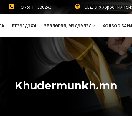
+(976) 11 330243
СБД, 9-р хороо, Их той
ГА
БҮТЭЭГДЭХҮҮН
ЗӨВЛӨГӨӨ, МЭДЭЭЛЭЛ
ХОЛБОО БАРИ
Khudermunkh.mn