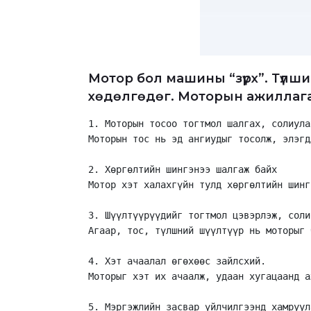
Мотор бол машины “зүрх”. Түлш
хөдөлгөдөг. Моторын ажиллагаа
1. Моторын тосоо тогтмол шалгах, солиула
Моторын тос нь эд ангиудыг тосолж, элэгд
2. Хөргөлтийн шингэнээ шалгаж байх
Мотор хэт халахгүйн тулд хөргөлтийн шинг
3. Шүүлтүүрүүдийг тогтмол цэвэрлэж, соли
Агаар, тос, түлшний шүүлтүүр нь моторыг 
4. Хэт ачаалал өгөхөөс зайлсхий.
Моторыг хэт их ачаалж, удаан хугацаанд а
5. Мэргэжлийн засвар үйлчилгээнд хамруул