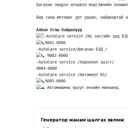
Багахан эвдрэл илэрвэл мэргэжлийн оношил
Бид таны моторыг урт удаан, найдвартай а
Албан ёсны байршлууд
-AutoCare service /Их засгийн урд БЗ
9081-0000
-AutoCare service/Амгалан БЗД /
 9082-0000
-AutoCare service /Хороолол эцэст/
9084-0000
-AutoCare service /Автомолл В1/ 
9085-0000
 Автомашины эрүүл энхийн манаанд.
Генератор жанам шалгах зөвлөмж