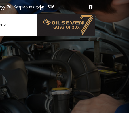
руу-70, Хүдэрмөнх оффис 506
Х
КАТАЛОГ ҮЗЭХ