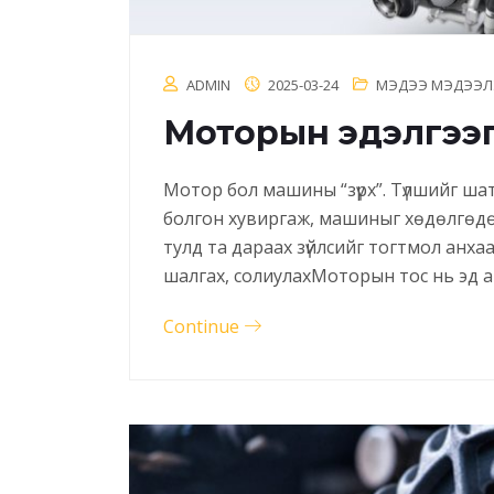
ADMIN
2025-03-24
МЭДЭЭ МЭДЭЭЛ
Моторын эдэлгээг ур
Мотор бол машины “зүрх”. Түлшийг шат
болгон хувиргаж, машиныг хөдөлгөдө
тулд та дараах зүйлсийг тогтмол анха
шалгах, солиулахМоторын тос нь эд а
Continue