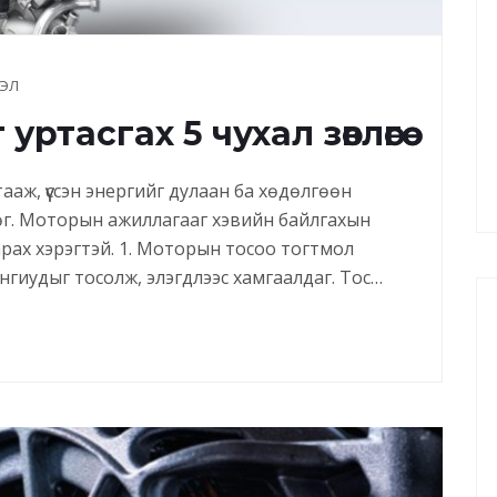
ЭЛ
тасгах 5 чухал зөвлөгөө
ааж, үүссэн энергийг дулаан ба хөдөлгөөн
г. Моторын ажиллагааг хэвийн байлгахын
арах хэрэгтэй. 1. Моторын тосоо тогтмол
нгиудыг тосолж, элэгдлээс хамгаалдаг. Тос…