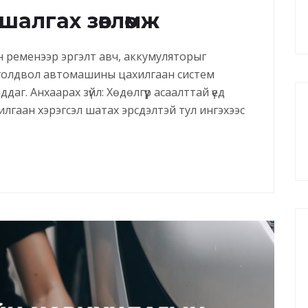
шалгах зөвлөмж
н ременээр эргэлт авч, аккумуляторыг
оголдвол автомашины цахилгаан систем
аг. Анхаарах зүйл: Хөдөлгүүр асаалттай үед
илгаан хэрэгсэл шатах эрсдэлтэй тул ингэхээс