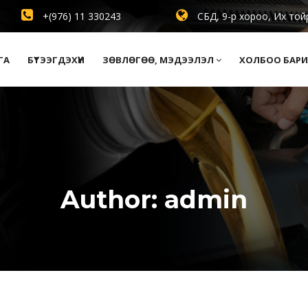
+(976) 11 330243
СБД, 9-р хороо, Их той
ГА
БҮТЭЭГДЭХҮҮН
ЗӨВЛӨГӨӨ, МЭДЭЭЛЭЛ
ХОЛБОО БАРИ
Author:
admin