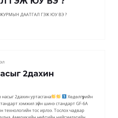
 ГЭЖ ЮУ ВЭ ?
УРМЫН ДААТГАЛ ГЭЖ ЮУ ВЭ ?
ЭЛ
асыг 2дахин
насыг 2дахин уртасгана
Хөдөлгүүрийн
тандарт хэмжил зүйн шинэ стандарт GF-6А
йн технологийн тос ирлээ. Тослох чадвар
луулна. Америкийн нефтийн нийгэмлэгийн