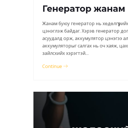
Генератор жанам 
Жанам буюу генератор нь хөдөлгүүрий
цэнэглэж байдаг. Хэрэв генератор д
асуудалд орж, аккумулятор цэнэгээ алдд
аккумуляторыг салгах нь оч хаяж, цах
зайлсхийх хэрэгтэй…
Continue