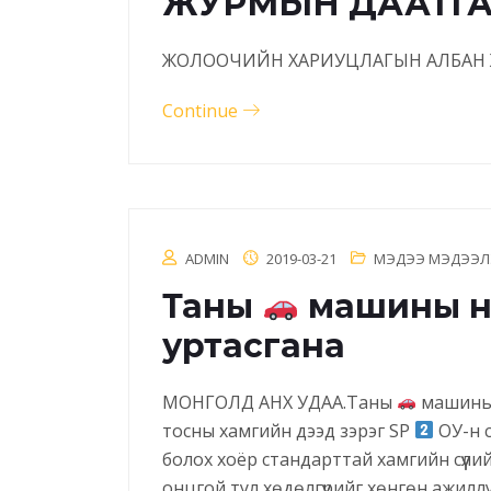
ЖУРМЫН ДААТГАЛ
ЖОЛООЧИЙН ХАРИУЦЛАГЫН АЛБАН Ж
Continue
ADMIN
2019-03-21
МЭДЭЭ МЭДЭЭЛ
Таны
машины н
уртасгана
МОНГОЛД АНХ УДАА.Таны
машины 
тосны хамгийн дээд зэрэг SP
ОУ-н с
болох хоёр стандарттай хамгийн сүүли
онцгой тул хөдөлгүүрийг хөнгөн ажил