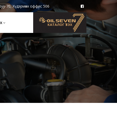
руу-70, Хүдэрмөнх оффис 506
Х
КАТАЛОГ ҮЗЭХ