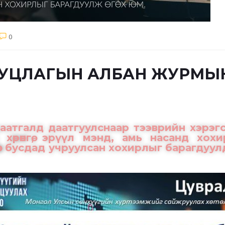
0
УЦЛАГЫН АЛБАН ЖУРМЫН
тгалд даатгуулснаар тээврийн хэрэгсэ
хөрөнгө, эрүүл мэнд, амь насанд хох
өс бусдад учруулсан хохирлыг барагдуу