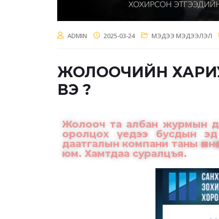
ADMIN
2025-03-24
МЭДЭЭ МЭДЭЭЛЭЛ
ЖОЛООЧИЙН ХАРИ
ВЭ ?
Жолооч та албан журмын даа
оролцох үедээ бусдын эд 
даатгалын компани таны өмнө
юм. Хамтдаа суралцъя.