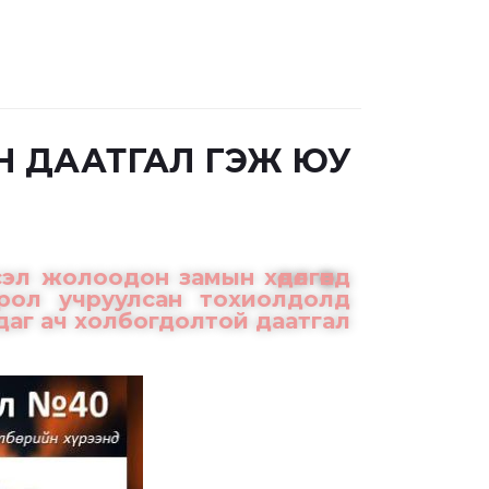
 ДААТГАЛ ГЭЖ ЮУ
л жолоодон замын хөдөлгөөнд
ирол учруулсан тохиолдолд
лдаг ач холбогдолтой даатгал