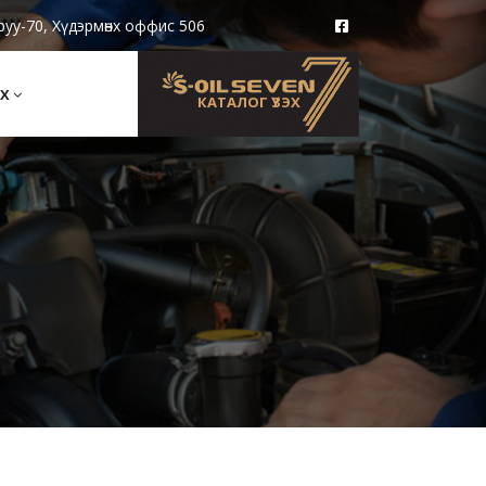
руу-70, Хүдэрмөнх оффис 506
Х
КАТАЛОГ ҮЗЭХ