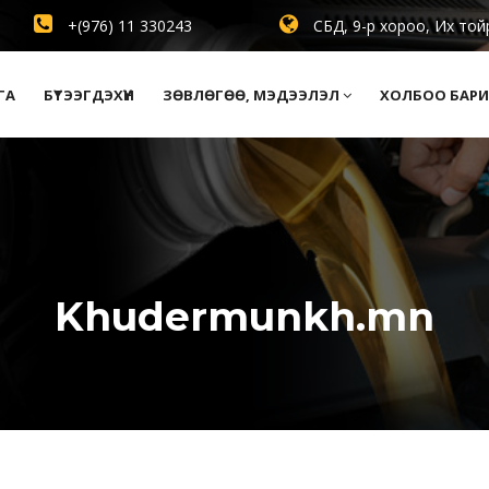
+(976) 11 330243
СБД, 9-р хороо, Их той
ГА
БҮТЭЭГДЭХҮҮН
ЗӨВЛӨГӨӨ, МЭДЭЭЛЭЛ
ХОЛБОО БАРИ
Khudermunkh.mn