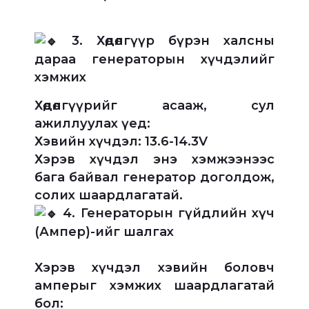
3. Хөдөлгүүр бүрэн халсны
дараа генераторын хүчдэлийг
хэмжих
Хөдөлгүүрийг асааж, сул
ажиллуулах үед:
Хэвийн хүчдэл: 13.6-14.3V
Хэрэв хүчдэл энэ хэмжээнээс
бага байвал генератор доголдож,
солих шаардлагатай.
4. Генераторын гүйдлийн хүч
(Ампер)-ийг шалгах
Хэрэв хүчдэл хэвийн боловч
амперыг хэмжих шаардлагатай
бол: