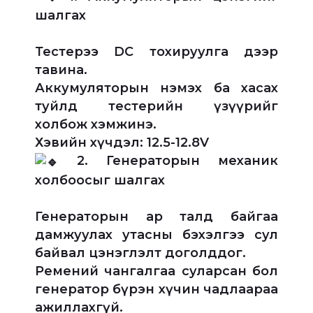
шалгах
Тестерээ DC тохируулга дээр
тавина.
Аккумуляторын нэмэх ба хасах
туйлд тестерийн үзүүрийг
холбож хэмжинэ.
Хэвийн хүчдэл: 12.5-12.8V
2. Генераторын механик
холбоосыг шалгах
Генераторын ар талд байгаа
дамжуулах утасны бэхэлгээ сул
байвал цэнэглэлт доголддог.
Ремений чангалгаа суларсан бол
генератор бүрэн хүчин чадлаараа
ажиллахгүй.