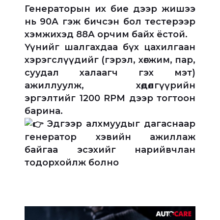
Генераторын их бие дээр жишээ
нь 90А гэж бичсэн бол тестерээр
хэмжихэд 88А орчим байх ёстой.
Үүнийг шалгахдаа бүх цахилгаан
хэрэгслүүдийг (гэрэл, хөгжим, пар,
суудал халаагч гэх мэт)
ажиллуулж, хөдөлгүүрийн
эргэлтийг 1200 RPM дээр тогтоон
барина.
Эдгээр алхмуудыг дагаснаар
генератор хэвийн ажиллаж
байгаа эсэхийг нарийвчлан
тодорхойлж болно