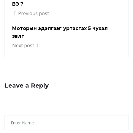
ВЭ ?
Previous post
Моторын эдэлгээг уртасгах 5 чухал
зөвлөгөө
Next post
Leave a Reply
Your email address will not be published.
Required
fields are marked
*