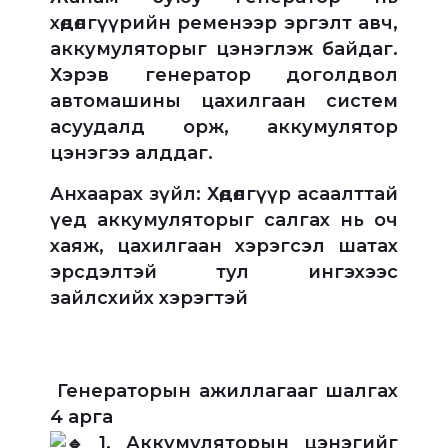
хөдөлгүүрийн ременээр эргэлт авч,
аккумуляторыг цэнэглэж байдаг.
Хэрэв генератор доголдвол
автомашины цахилгаан систем
асуудалд орж, аккумулятор
цэнэгээ алддаг.
Анхаарах зүйл: Хөдөлгүүр асаалттай
үед аккумуляторыг салгах нь оч
хаяж, цахилгаан хэрэгсэл шатах
эрсдэлтэй тул ингэхээс
зайлсхийх хэрэгтэй
Генераторын ажиллагааг шалгах
4 арга
1. Аккумуляторын цэнэгийг