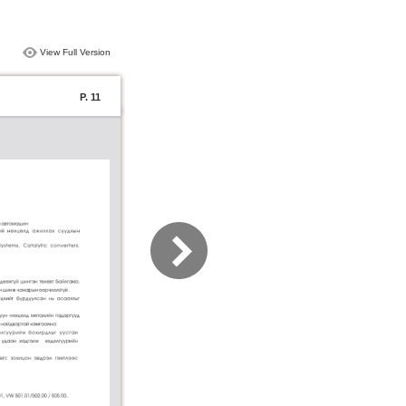
View Full Version
P. 11