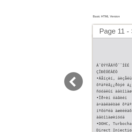
Basic HTML Version
Page 11 - 
Á¯ÒÝÝÃÄÝÕ¯¯ÍÈÉ
ÇÎÐÈÓËÀËÒ
•Áåíçèí, äèçåëü
õºäºëã¿¿ðòýé á¿
ñóóäëûí àâòîìàø
•Îð÷èí öàãèéí
à÷ààëàëòàé õºäº
íºõöºëä àæèëëàõ
àâòîìàøèíóóä
•DOHC, Turbocha
Direct Injectio