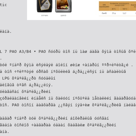
tic
ëàíà.
L 7 PAO A3/B4 • PAO ñóóðü òîñ íü ìàø áàãà õýìä òîñûã õºë
.
òóë ºíäºð õýìä èñýëäýë áîëîí øèíæ ÷àíàðûí ººð÷ëºëòã¿é .
ä òîñ ÷ºëººòýé óðñàõ íºõöëèéã á¿ðä¿¿ëñýí íü àñààëòûã
 LPG õºäºëã¿¿ðò ñóóäëûí
äëîãûã òºãñ á¿ðä¿¿ëíý.
óëàãäñàí õºäºëã¿¿ðèéí
çóðàëäàíãèéí èíäåêñ íü õàëóóí íºõöºëä ìåòàëèéí ãàäàðãóóä
òîñ. PAO òîñîí äàâõàðãà ¿¿ñãýí íýâ÷èæ õºäºëã¿¿ðèéã íàéäâ
àäâàð ºíäºð òóë õºäºëã¿¿ðèéí áîõèðäëûã óóñãàí
ãàäíà òîñëîõ ÷àäâàðàà óäààí õàäãàëæ õºäºëã¿¿ðèéí
àíà.