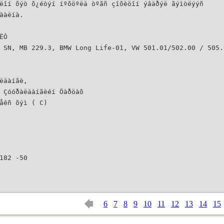
ëîí õýò õ¿éòýí íºõöºëä òºãñ çîõèöîí ýâäðýë ãýìòëýýñ
ààëíà.
ËÒ
 SN, MB 229.3, BMW Long Life-01, VW 501.01/502.00 / 505.
ëäàíãè,
 Çóóðàëäàíãèéí Öàðöàõ
åêñ õýì ( C)
182 -50
6
7
8
9
10
11
12
13
14
15