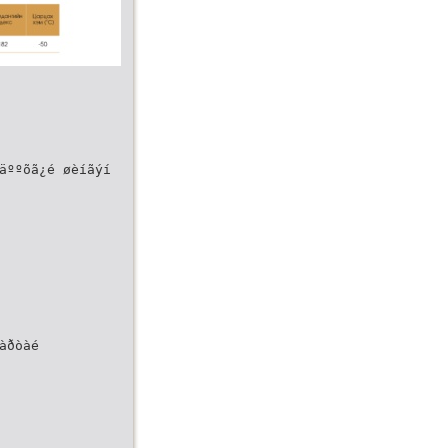
äººõã¿é øèíãýí
àðòàé