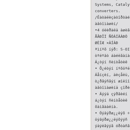
Systems, Cataly
converters.
/Êàòàëèçàòîðòàé
àâòîìàøèí/
•4 óëèðàëä àøèã
ÅÂÐÎÏ ÑÒÀÍÄÀÐÒ
ØÈÍÆ ×ÀÍÀÐ
ªìíºõ íýð: S-OI
òºëºâò áàéëãàíà
Á¿òýí ñèíòåòèê 
• Õ¿éòýí íºõöºë
Áåíçèí, äèçåëü,
ò¿ðãýñãýí æîëîî
àâòîìàøèíä çîðè
• Äýýä çýðãèéí 
á¿òýí ñèíòåòèê 
õàìãààëíà.
• Öýâýðø¿¿ëýõ ÷
öýâýðø¿¿ëýõýýñ 
ýäýëãýýã óðòàñã