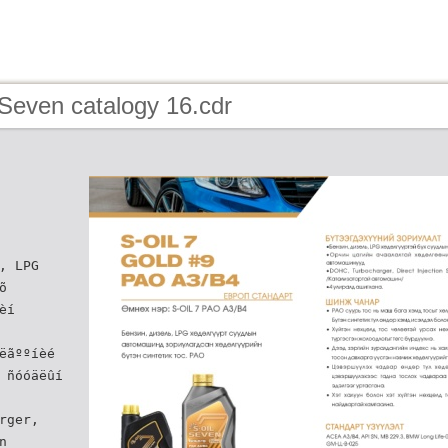
Seven catalogy 16.cdr
, LPG
õ
èí
ëãººíèé
 ñóóäëûí
rger,
n