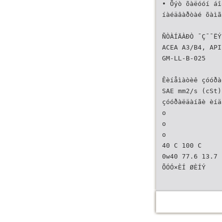
• Õýò õàëóóí áî
íàéäâàðòàé õàìã
ÑÒÀÍÄÀÐÒ ¯Ç¯¯ËÝ
ACEA A3/B4, API
GM-LL-B-025
Êèíåìàòèê çóóðà
SAE mm2/s (cSt)
çóóðàëäàíãè èíä
o
o
o
40 C 100 C
0w40 77.6 13.7 
ÕÓÓ×ÈÍ ØÈÍÝ