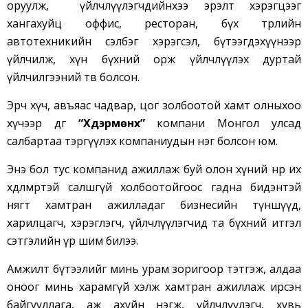
оруулж,
үйлчлүүлэгчдийнхээ эрэлт хэрэгцээг
хангахуйц оффис,
ресторан,
бүх төрлийн
автотехникийн сэлбэг хэрэгсэл, бүтээгдэхүүнээр
үйлчилж, хүн бүхний орж үйлчлүүлэх дуртай
үйлчилгээний төв болсон.
Эрч хүч, авъяас чадвар, цог золбоотой хамт олныхоо
хүчээр өдгөө
“Хүдэрмөнх”
компани Монгол улсад
салбартаа тэргүүлэх компаниудын нэг болсон юм.
Энэ бол тус компанид ажиллаж буй олон хүний нөр их
хөдөлмөртэй салшгүй холбоотойгоос гадна бидэнтэй
нягт хамтран ажилладаг бизнесийн түншүүд,
харилцагч, хэрэглэгч, үйлчлүүлэгчид та бүхний итгэл
сэтгэлийн үр шим билээ.
Амжилт бүтээлийг минь урам зоригоор тэтгэж, алдаа
оноог минь харамгүй хэлж хамтран ажиллаж ирсэн
байгууллага, аж ахуйн нэгж, үйлчлүүлэгч, хувь