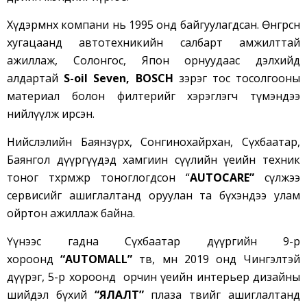
Хүдэрмөнх компани нь 1995 онд байгуулагдсан. Өнгөрсөн
хугацаанд автотехникийн салбарт амжилттай
ажиллаж, Солонгос, Япон орнуудаас дэлхийд
алдартай
S-oil Seven, BOSCH
зэрэг тос тосолгооны
материал болон филтерийг хэрэглэгч түмэндээ
нийлүүлж ирсэн.
Нийслэлийн Баянзүрх, Сонгинохайрхан, Сүхбаатар,
Баянгол дүүргүүдэд хамгиин сүүлийн үеийн техник
тоног төхөөрөмжөөр тоноглогдсон “
AUTOCARE”
сүлжээ
сервисийг ашиглалтанд оруулан та бүхэндээ улам
ойртон ажиллаж байна.
Үүнээс гадна Сүхбаатар дүүргийн 9-р
хороонд
“AUTOMALL”
төв, мөн 2019 онд Чингэлтэй
дүүрэг, 5-р хороонд
орчин үеийн интерьер дизайны
шийдэл бүхий
“ЯЛАЛТ”
плаза төв
ийг ашиглалтанд