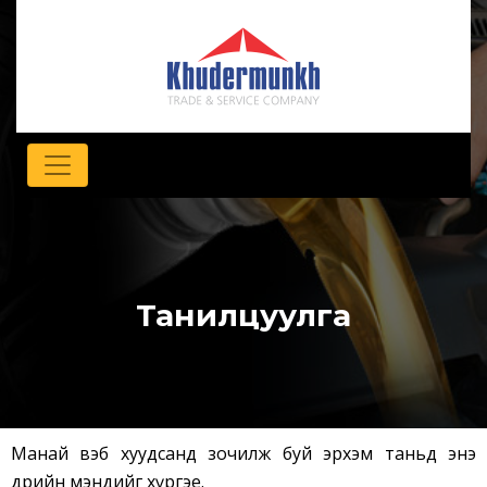
Танилцуулга
Манай вэб хуудсанд зочилж буй эрхэм таньд энэ
өдрийн мэндийг хүргэе.